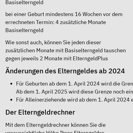
Basiselterngeld
bei einer Geburt mindestens 16 Wochen vor dem
errechneten Termin: 4 zusätzliche Monate
Basiselterngeld
Wie sonst auch, können Sie jeden dieser
zusätzlichen Monate mit Basiselterngeld tauschen
gegen jeweils 2 Monate mit ElterngeldPlus
Änderungen des Elterngeldes ab 2024
Für Geburten ab dem 1. April 2024 wird die Gre
Ab dem 1. April 2025 wird diese Grenze noch ei
Für Alleinerziehende wird ab dem 1. April 202
Der Elterngeldrechner
Mit dem Elterngeldrechner können Sie die
voraussichtliche Höhe Ihres Elterngeldes