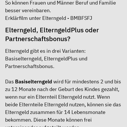
So können Frauen und Männer Beruf und Familie
besser vereinbaren.
Erklärfilm unter
Elterngeld - BMBFSFJ
Elterngeld, ElterngeldPlus oder
Partnerschaftsbonus?
Elterngeld gibt es in drei Varianten:
Basiselterngeld, ElterngeldPlus und
Partnerschaftsbonus.
Das
Basiselterngeld
wird für mindestens 2 und bis
zu 12 Monate nach der Geburt des Kindes gezahlt,
wenn nur ein Elternteil Elterngeld nutzt. Wenn
beide Elternteile Elterngeld nutzen, können sie das
Elterngeld zusammen für 14 Lebensmonate
bekommen. Diese Monate können frei