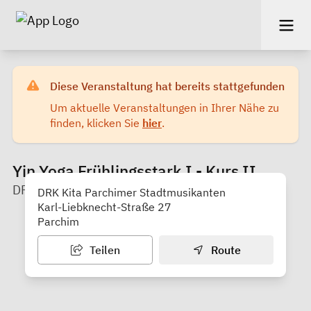
Diese Veranstaltung hat bereits stattgefunden
Um aktuelle Veranstaltungen in Ihrer Nähe zu
finden, klicken Sie
hier
.
Yin Yoga Frühlingsstark I - Kurs II
DRK Kreisverband Parchim e.V.
DRK Kita Parchimer Stadtmusikanten
Karl-Liebknecht-Straße 27
Parchim
Teilen
Route