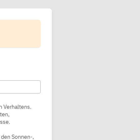
n Verhaltens.
ten,
sse.
 den Sonnen-,