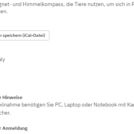
gnet- und Himmelkompass, die Tiere nutzen, um sich in 
den.
 speichern (iCal-Datei)
aly
e Hinweise
teilnahme benötigen Sie PC, Laptop oder Notebook mit K
cher.
r Anmeldung