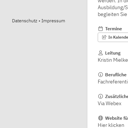
werden. In d
Ausbildung/St
begleiten Sie
Datenschutz
•
Impressum
Termine
In Kalender
Leitung
Kristin Mielke
Berufliche 
Fachreferent
Zusätzlich
Via Webex
Website fü
Hier klicken