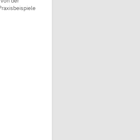
"von der
raxisbeispiele