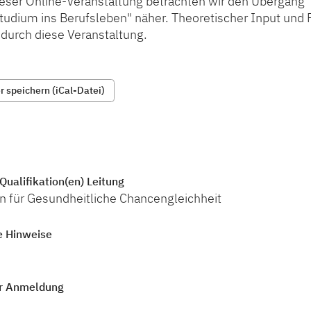
ieser Online-Veranstaltung betrachten wir den Übergang 
udium ins Berufsleben" näher. Theoretischer Input und P
 durch diese Veranstaltung.
 speichern (iCal-Datei)
Qualifikation(en) Leitung
in für Gesundheitliche Chancengleichheit
e Hinweise
r Anmeldung