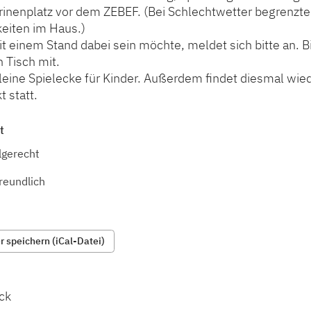
inenplatz vor dem ZEBEF. (Bei Schlechtwetter begrenzte
keiten im Haus.)
t einem Stand dabei sein möchte, meldet sich bitte an. Bi
 Tisch mit.
kleine Spielecke für Kinder. Außerdem findet diesmal wied
 statt.
t
lgerecht
reundlich
 speichern (iCal-Datei)
ck