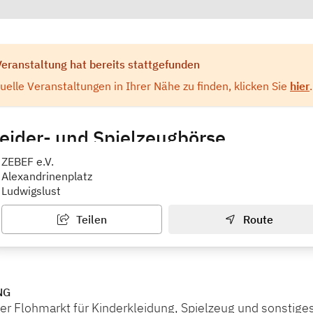
Veranstaltung hat bereits stattgefunden
elle Veranstaltungen in Ihrer Nähe zu finden, klicken Sie
hier
.
eider- und Spielzeugbörse
ZEBEF e.V.
Alexandrinenplatz
Ludwigslust
Teilen
Route
NG
er Flohmarkt für Kinderkleidung, Spielzeug und sonstige