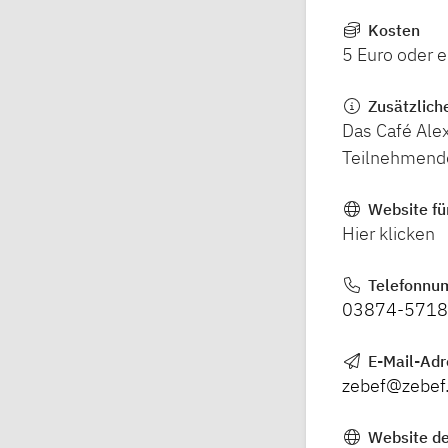
Kosten
5 Euro oder 
Zusätzlich
Das Café Alex
Teilnehmend
Website fü
Hier klicken
Telefonnu
03874-571
E-Mail-Ad
zebef@zebef
Website de