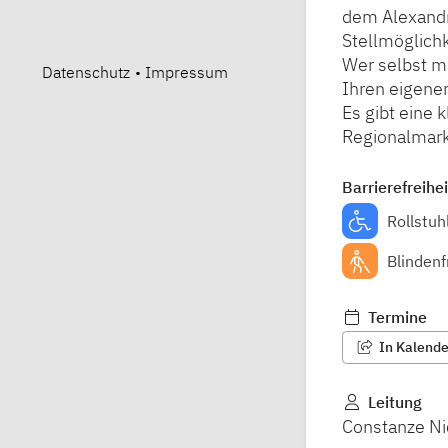
dem Alexandr
Stellmöglich
Wer selbst mi
Datenschutz
•
Impressum
Ihren eigenen
Es gibt eine 
Regionalmarkt
Barrierefreihei
Rollstuh
Blindenf
Termine
In Kalender
Leitung
Constanze Ni