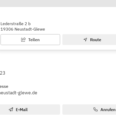
gesstätte "Kinderland"
Lederstraße 2 b
19306 Neustadt-Glewe
Teilen
Route
23
esse
neustadt-glewe.de
E-Mail
Anrufen